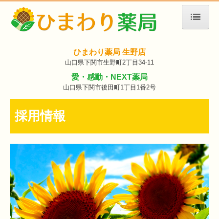
ホーム
ひまわり薬局 生野店
薬局案内
山口県下関市生野町2丁目34-11
愛・感動・NEXT薬局
取り組み
山口県下関市後田町1丁目1番2号
採用情報
採用情報
企業情報
お問い合わせ
お知らせ