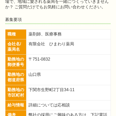
場で、地域に愛される薬局を一緒につくっていきません
か？ ご質問だけでもお気軽にお問い合わせください。
募集要項
職種
薬剤師、医療事務
会社名/
有限会社 ひまわり薬局
薬局名
勤務地の
〒751-0832
郵便番号
勤務地の
山口県
都道府県
勤務地の
下関市生野町2丁目34-11
市区町村
給与情報
詳細については応相談
備考
弊社の採用にご興味のある方は、下記電話